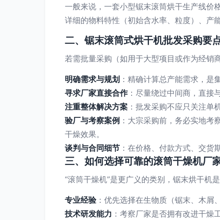
一般来说，一套小型锯末滚筒烘干生产线价
详细的物料特性（初始含水率、粒度）、产
二、锯末滚筒式烘干机批发采购要
若需批量采购（如用于大型项目或作为经销
明确需求与规划
：精确计算总产能需求，是
寻求厂家直接合作
：尽量绕过中间商，直接
注重整体解决方案
：批发采购不应只关注单机
验厂与考察案例
：大宗采购前，务必实地考
干燥效果。
谈判与合同细节
：在价格、付款方式、交货期
三、如何选择可靠的滚筒干燥机厂
“滚筒干燥机”是更广义的类别，锯末烘干机
专业经验
：优先选择在生物质（锯末、木屑
技术研发能力
：考察厂家是否拥有改进干燥